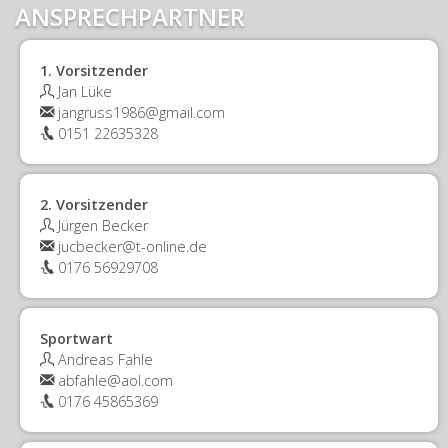
ANSPRECHPARTNER
1. Vorsitzender
Jan Lüke
jangruss1986@gmail.com
0151 22635328
2. Vorsitzender
Jürgen Becker
jucbecker@t-online.de
0176 56929708
Sportwart
Andreas Fahle
abfahle@aol.com
0176 45865369